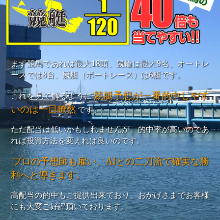
まず競馬であれば最大18頭、競輪は最大9名、オートレ
ースでは8台、競艇（ボートレース）は6艇です。
競艇予想が一番的中しやす
これを見て解るように
いのは一目瞭然
です。
ただ配当は低いかもしれませんが、的中率が高いのであ
れば投資方法を変えれば良いのです。
プロの予想師も雇い、AIとの二刀流で確実な勝
利へと導きます。
高配当の的中もご提供出来ており、おかげさまでお客様
にも大変ご好評頂いております。