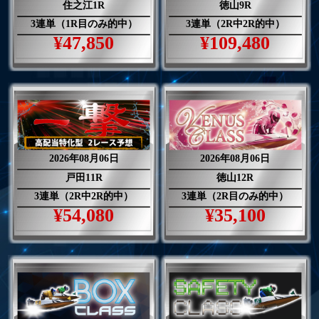
住之江1R
徳山9R
3連単（1R目のみ的中）
3連単（2R中2R的中）
¥47,850
¥109,480
2026年08月06日
2026年08月06日
戸田11R
徳山12R
3連単（2R中2R的中）
3連単（2R目のみ的中）
¥54,080
¥35,100