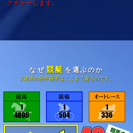
クチャーします。
競艇
なぜ
を選ぶのか
３連単の的中確率はここまで違うのです。