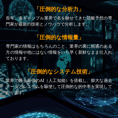
「圧倒的な分析力」
長年、各ギャンブル業界で名を馳せてきた競艇予想の専
門家が
最新の技術とノウハウで分析します。
「圧倒的な情報量」
専門家の情報はもちろんのこと、業界の裏に精通のある
方の情報や
他にはない情報をいち早く新鮮なまま仕入れ
ております。
「圧倒的なシステム技術」
業界で過去最強のAI（人工知能）を搭載し、
膨大な過去
データとシステムを駆使して圧倒的な的中率を実現して
おります。