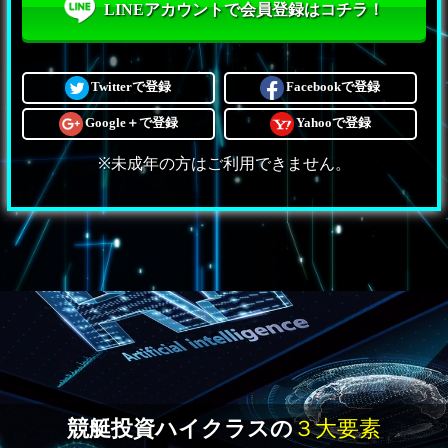
LINEアカウントで会員登録はコチラ！
Twitterで登録
Facebookで登録
Google＋で登録
Yahooで登録
※未成年の方はご利用できません。
競艇投資ハイクラスの
３大要素