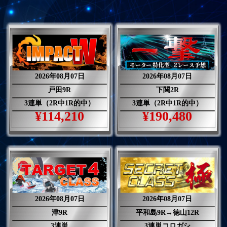
2026年08月07日
2026年08月07日
戸田9R
下関2R
3連単（2R中1R的中）
3連単（2R中1R的中）
¥114,210
¥190,480
2026年08月07日
2026年08月07日
津9R
平和島9R→徳山12R
3連単
3連単コロガシ