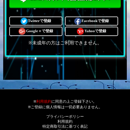
Twitterで登録
Facebookで登録
Google＋で登録
Yahooで登録
※未成年の方はご利用できません。
※
利用規約
に同意の上ご登録下さい。
※ご登録に個人情報は一切必要ありません。
プライバシーポリシー
利用規約
特定商取引法に基づく表記