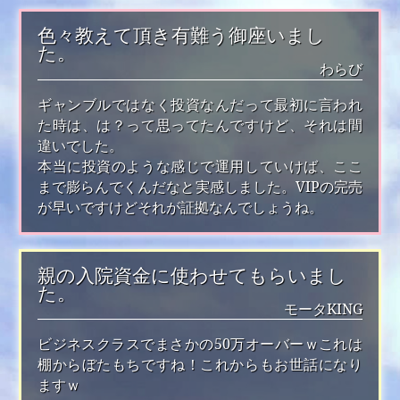
色々教えて頂き有難う御座いまし
た。
わらび
ギャンブルではなく投資なんだって最初に言われ
た時は、は？って思ってたんですけど、それは間
違いでした。
本当に投資のような感じで運用していけば、ここ
まで膨らんでくんだなと実感しました。VIPの完売
が早いですけどそれが証拠なんでしょうね。
親の入院資金に使わせてもらいまし
た。
モータKING
ビジネスクラスでまさかの50万オーバーｗこれは
棚からぼたもちですね！これからもお世話になり
ますｗ