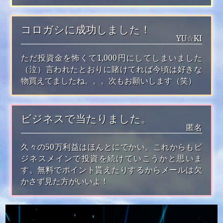
コロガシに成功しました！
YU☆KI
ただ投資金を怖くて1,000円にしてしまいました
（泣）言われたとおりに賭けてれば今頃は好きな
物買えてましたね。。。次もお願いします（笑）
ビジネスで当たりました。
匿名
久々の50万利益はほんとにでかい。これからもビ
ジネスメインで投資を続けていこうかと思いま
す。無料でポイント貰えたりするからメールは欠
かさず見た方がいいよ！