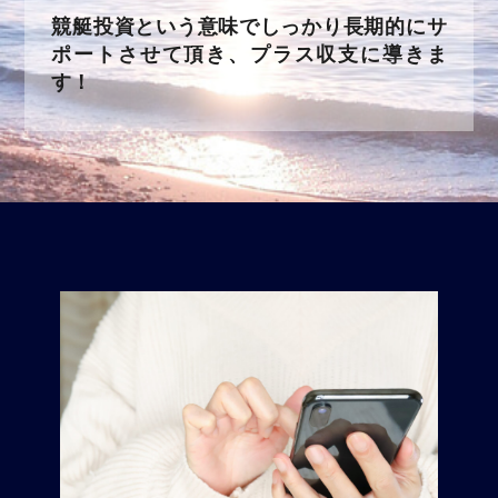
競艇投資という意味でしっかり長期的にサ
ポートさせて頂き、プラス収支に導きま
す！