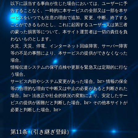
以下に該当する事由が生じた場合においては、ユーザーに予
告することなく、一時的に本サービスの全部又は一部を本サ
ービスをいつでも任意の理由で追加、変更、中断、終了する
ことができるものとし、これに起因するユーザー又は第三者
の蒙った損害等について、本サイト運営者は一切の責任を負
わないものとします。
火災、天災、停電、インターネット回線障害、サーバー障害
等の不足の事態により、本サービスの提供ができなくなった
場合。
情報伝達システムの保守点検や更新を緊急又は定期的に行な
う場合。
サービス内容やシステム変更があった場合。br> 情報の保全
等の合理的な理由で中断又は中止の必要があると判断された
場合。br> 法改正や社会的状況の変動により、安定したサー
ビスの提供が困難だと判断した場合。br> その他本サイトが
必要と判断した場合。br>
第11条（引き継ぎ登録）