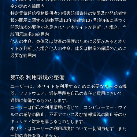
令の定める範囲内
特定電気通信役務提供者の損害賠償責任の制限及び発信者情
報の開示に関する法律(平成13年法律第137号)第4条に基づく
開示請求の要件が充足されたと本サイトが判断した場合、当
該開示請求の範囲内
他人の生命、身体又は財産の保護のために必要があると本サ
イトが判断した場合他人の生命、体又は財産の保護のために
必要な範囲内
第7条 利用環境の整備
ユーザーは、本サイトを利用するために必要なあらゆる機
器、ソフトウェア、通信手段を自己の責任と費用において、
適切に整備するものとします。
ユーザーは自己の利用環境に応じて、コンピューター・ウィ
ルスの感染の防止、不正アクセス及び情報漏浅の防止等のセ
キュリティ対策を講じるものとします。
本サイトはユーザーの利用環境について一切関与せず、また
一切の責任を負いません。