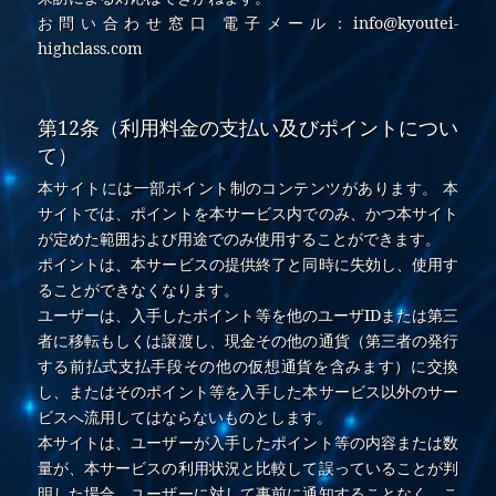
お問い合わせ窓口 電子メール：info@kyoutei-
highclass.com
第12条（利用料金の支払い及びポイントについ
て）
本サイトには一部ポイント制のコンテンツがあります。 本
サイトでは、ポイントを本サービス内でのみ、かつ本サイト
が定めた範囲および用途でのみ使用することができます。
ポイントは、本サービスの提供終了と同時に失効し、使用す
ることができなくなります。
ユーザーは、入手したポイント等を他のユーザIDまたは第三
者に移転もしくは譲渡し、現金その他の通貨（第三者の発行
する前払式支払手段その他の仮想通貨を含みます）に交換
し、またはそのポイント等を入手した本サービス以外のサー
ビスへ流用してはならないものとします。
本サイトは、ユーザーが入手したポイント等の内容または数
量が、本サービスの利用状況と比較して誤っていることが判
明した場合、ユーザーに対して事前に通知することなく、こ