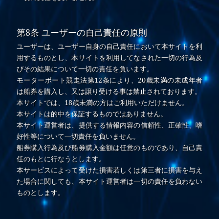
第8条 ユーザーの自己責任の原則
ユーザーは、ユーザー自身の自己責任において本サイトを利
用するものとし、本サイトを利用してなされた一切の行為及
びその結果について一切の責任を負います。
モーターボート競走法第12条により、20歳未満の未成年者
は船券を購入し、又は譲り受ける事は禁止されております。
本サイトでは、18歳未満の方はご利用いただけません。
本サイトは的中を保証するものではありません。
本サイト運営者は、提供する情報内容の信頼性、正確性、嗜
好性等について一切責任を負いません。
船券購入行為及び船券購入金額は任意のものであり、自己責
任のもとに行なうとします。
本サービスによって受けた損害若しくは第三者に損害を与え
た場合に関しても、本サイト運営者は一切の責任を負わない
ものとします。