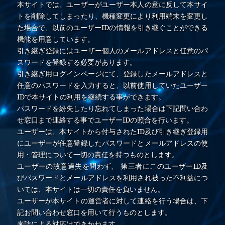
本サイトでは、ユーザーがユーザー本人の意に反して本サイ
トを削除してしまったり、機種変更により利用端末を変更し
た場合で、以前のユーザーIDの情報を引き継ぐことができる
機能を用意しています。
引き継ぎ登録にはユーザー個人のメールアドレスと任意のパ
スワードを登録する必要があります。
引き継ぎ用ログインページにて、登録したメールアドレスと
任意のパスワードを入力すると、以前使用していたユーザー
IDで本サイトの利用を継続する事ができます。
パスワードを紛失したり忘れてしまった場合は下記問い合わ
せ窓口まで連絡する事でユーザーIDの照合を行います。
ユーザーは、本サイトから付与されたID及び引き継ぎ登録用
にユーザーが任意登録したパスワードとメールアドレスの使
用・管理について一切の責任を持つものとします。
ユーザーの故意過失を問わず、 第三者にこのユーザーID及
びパスワードとメールアドレスを利用され被った不利益につ
いては、本サイトは一切の責任を負いません。
ユーザーが本サイトの運営者に対して連絡を行う場合は、下
記お問い合わせ窓口を用いて行うものとします。
来訪による対応はできかねます。