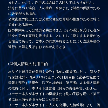
ません。ただし、以下の場合はこの限りではありません。
法令に基づく場合。人の生命、身体または財産の保護のため
に必要がある場合。
公衆衛生の向上または児童の健全な育成の推進のために特に
必要がある場合。
国の機関もしくは地方公共団体またはその委託を受けた者が
法令の定める事務を遂行することに対して協力する必要があ
る場合であって、ご本人の同意を得ることにより当該事務の
遂行に支障を及ぼすおそれがあるとき
(2)個人情報の利用目的
本サイト運営者が業務を委託する他の事業者に対し、個人情
報保護法第23条4項1号に基づいて利用目的に必要な範囲で
情報を預託する場合、以下の場合は、第三者による個人情報
の取得に関し、本サイト運営者は何らの責任を負いません。
ユーザー本人が本サイトの機能または別の手段を用いて第三
者に個人情報を明らかにした場合。
ユーザー本人が本サイトに入力し公開した情報等により、個