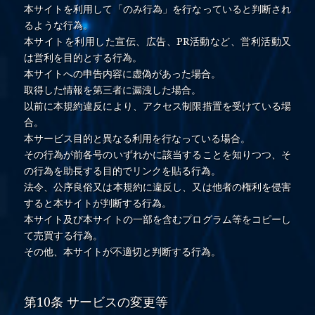
本サイトを利用して「のみ行為」を行なっていると判断され
るような行為。
本サイトを利用した宣伝、広告、PR活動など、営利活動又
は営利を目的とする行為。
本サイトへの申告内容に虚偽があった場合。
取得した情報を第三者に漏洩した場合。
以前に本規約違反により、アクセス制限措置を受けている場
合。
本サービス目的と異なる利用を行なっている場合。
その行為が前各号のいずれかに該当することを知りつつ、そ
の行為を助長する目的でリンクを貼る行為。
法令、公序良俗又は本規約に違反し、又は他者の権利を侵害
すると本サイトが判断する行為。
本サイト及び本サイトの一部を含むプログラム等をコピーし
て売買する行為。
その他、本サイトが不適切と判断する行為。
第10条 サービスの変更等