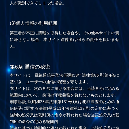
人が識別できてしまった場合。
(3)個人情報の利用範囲
第三者が不正に情報を取得した場合や、その他本サイトの責
に帰さない場合、本サイト運営者は何らの責任を負いませ
ん。
第6条 通信の秘密
本サイトは、電気通信事業法(昭和59年法律第86号)第4条に
基づき、ユーザーの通信の秘密を守ります。
本サイトは、次の各号に掲げる場合には、当該各号に定める
範囲内において、前項の守秘義務を負わないものとします。
刑事訴訟法(昭和23年法律第131号)又は犯罪捜査のための通
信傍受に関する法律(平成11年法律第137号)の定めに基づく
強制の処分又は裁判所の命令が行われた場合当該処分又は裁
判所の命令の定める範囲内
法令に基づく強制的な処分が行われた場合、当該処分又は命