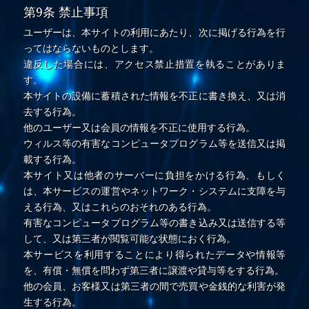
第9条 禁止事項
ユーザーは、本サイトの利用にあたり、次に掲げる行為を行
ってはならないものとします。
違反した場合には、アクセス禁止措置を執ることがありま
す。
本サイトの設備に蓄積された情報を不正に書き換え、又は消
去する行為。
他のユーザー又は会員の情報を不正に使用する行為。
ウィルス等の有害なコンピュータプログラム等を送信又は掲
載する行為。
本サイト又は他者のサーバーに負担をかける行為、もしく
は、本サービスの運営やネットワーク・システムに支障を与
える行為、又はこれらのおそれのある行為。
有害なコンピュータプログラム等の書き込み又は送信する等
して、又は第三者が閲覧可能な状態におく行為。
本サービスを利用することにより得られたデータや情報等
を、有償・無償を問わず第三者に譲渡や貸与等をする行為。
他の会員、お客様又は第三者の間で売買や金銭的な利害が発
生する行為。