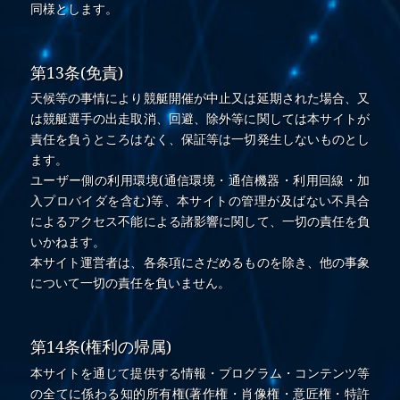
同様とします。
第13条(免責)
天候等の事情により競艇開催が中止又は延期された場合、又
は競艇選手の出走取消、回避、除外等に関しては本サイトが
責任を負うところはなく、保証等は一切発生しないものとし
ます。
ユーザー側の利用環境(通信環境・通信機器・利用回線・加
入プロバイダを含む)等、本サイトの管理が及ばない不具合
によるアクセス不能による諸影響に関して、一切の責任を負
いかねます。
本サイト運営者は、各条項にさだめるものを除き、他の事象
について一切の責任を負いません。
第14条(権利の帰属)
本サイトを通じて提供する情報・プログラム・コンテンツ等
の全てに係わる知的所有権(著作権・肖像権・意匠権・特許