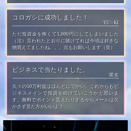
コロガシに成功しました！
YU☆KI
ただ投資金を怖くて1,000円にしてしまいました
（泣）言われたとおりに賭けてれば今頃は好きな
物買えてましたね。。。次もお願いします（笑）
ビジネスで当たりました。
匿名
久々の50万利益はほんとにでかい。これからもビ
ジネスメインで投資を続けていこうかと思いま
す。無料でポイント貰えたりするからメールは欠
かさず見た方がいいよ！