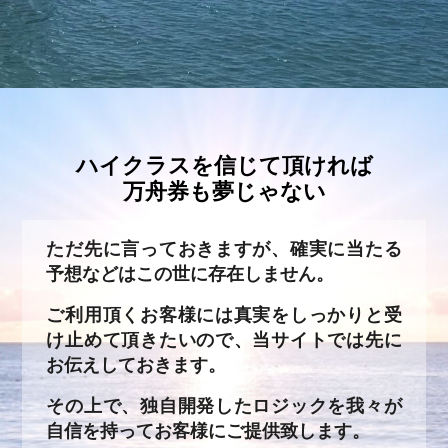
ハイクラスを信じて頂ければ
万舟券も夢じゃない
ただ先に言っておきますが、確実に当たる
予想などはこの世に存在しません。
ご利用頂くお客様には真実をしっかりと受
け止めて頂きたいので、当サイトでは先に
お伝えしておきます。
その上で、独自開発したロジックを我々が
自信を持ってお客様にご提供致します。