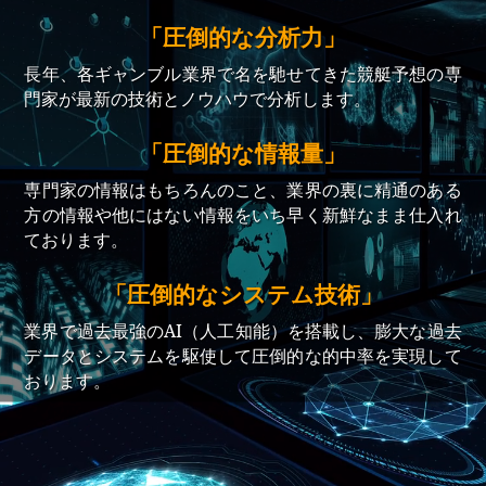
「圧倒的な分析力」
長年、各ギャンブル業界で名を馳せてきた競艇予想の専
門家が
最新の技術とノウハウで分析します。
「圧倒的な情報量」
専門家の情報はもちろんのこと、業界の裏に精通のある
方の情報や
他にはない情報をいち早く新鮮なまま仕入れ
ております。
「圧倒的なシステム技術」
業界で過去最強のAI（人工知能）を搭載し、
膨大な過去
データとシステムを駆使して圧倒的な的中率を実現して
おります。