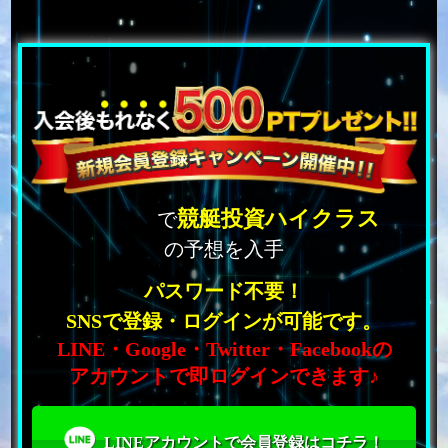
競艇投資ハイクラス
で
無料登録
の予想を入手
パスワード不要！
SNSで登録・ログインが可能です。
LINE・Google・Twitter・Facebookの
アカウントで
即ログインできます♪
LINEアカウントで会員登録はコチラ！