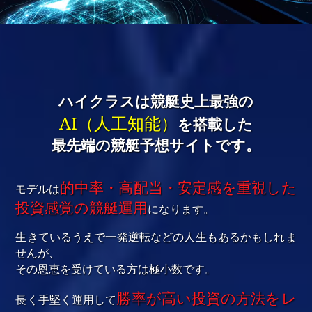
ハイクラスは競艇史上最強の
AI（人工知能）
を搭載した
最先端の競艇予想サイトです。
的中率・高配当・安定感を重視した
モデルは
投資感覚の競艇運用
になります。
生きているうえで一発逆転などの人生もあるかもしれま
せんが、
その恩恵を受けている方は極小数です。
勝率が高い投資の方法をレ
長く手堅く運用して