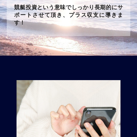
競艇投資という意味でしっかり長期的にサ
ポートさせて頂き、プラス収支に導きま
す！