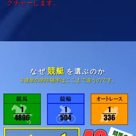
クチャーします。
競艇
なぜ
を選ぶのか
３連単の的中確率はここまで違うのです。