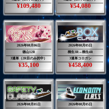
¥109,480
¥54,080
2026年08月06日
2026年08月05日
徳山12R
桐生3R→桐生4R
3連単（2R目のみ的中）
3連単コロガシ
¥35,100
¥458,400
2026年08月05日
2026年08月05日