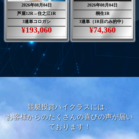
2026年08月04日
2026年08月04日
芦屋12R→住之江1R
桐生1R
3連単コロガシ
3連単（1R目のみ的中）
¥193,060
¥74,360
競艇投資ハイクラスには、
お客様からのたくさんの喜びの声が届い
ております！