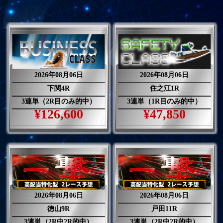
2026年08月06日
2026年08月06日
下関4R
住之江1R
3連単（2R目のみ的中）
3連単（1R目のみ的中）
¥126,600
¥47,850
2026年08月06日
2026年08月06日
徳山9R
戸田11R
3連単（2R中2R的中）
3連単（2R中2R的中）