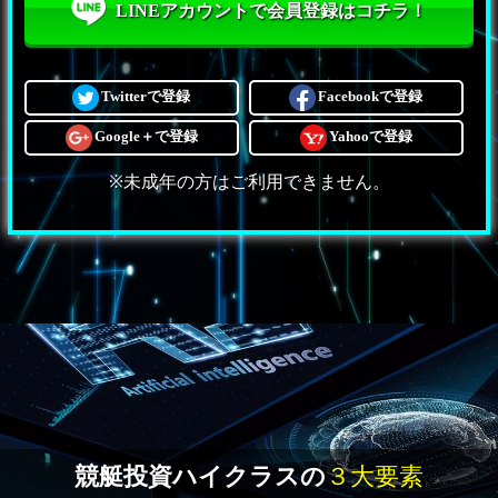
LINEアカウントで会員登録はコチラ！
Twitterで登録
Facebookで登録
Google＋で登録
Yahooで登録
※未成年の方はご利用できません。
競艇投資ハイクラスの
３大要素