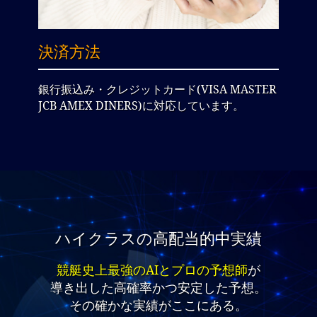
決済方法
銀行振込み・クレジットカード(VISA MASTER
JCB AMEX DINERS)に対応しています。
ハイクラスの高配当的中実績
競艇史上最強のAIとプロの予想師
が
導き出した
高確率かつ安定した予想。
その確かな実績がここにある。