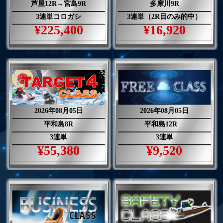
芦屋12R→宮島9R
多摩川9R
3連単コロガシ
3連単（2R目のみ的中）
¥225,400
¥16,920
2026年08月05日
2026年08月05日
平和島8R
平和島12R
3連単
3連単
¥55,380
¥9,520